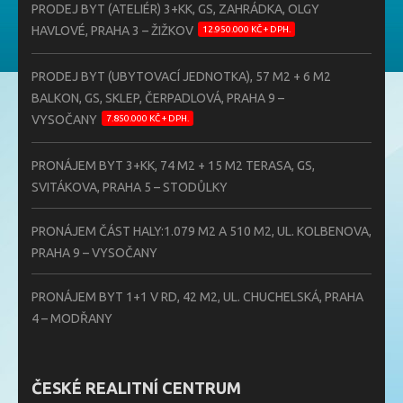
PRODEJ BYT (ATELIÉR) 3+KK, GS, ZAHRÁDKA, OLGY
HAVLOVÉ, PRAHA 3 – ŽIŽKOV
12.950.000 KČ + DPH.
PRODEJ BYT (UBYTOVACÍ JEDNOTKA), 57 M2 + 6 M2
BALKON, GS, SKLEP, ČERPADLOVÁ, PRAHA 9 –
VYSOČANY
7.850.000 KČ + DPH.
PRONÁJEM BYT 3+KK, 74 M2 + 15 M2 TERASA, GS,
SVITÁKOVA, PRAHA 5 – STODŮLKY
PRONÁJEM ČÁST HALY:1.079 M2 A 510 M2, UL. KOLBENOVA,
PRAHA 9 – VYSOČANY
PRONÁJEM BYT 1+1 V RD, 42 M2, UL. CHUCHELSKÁ, PRAHA
4 – MODŘANY
ČESKÉ REALITNÍ CENTRUM