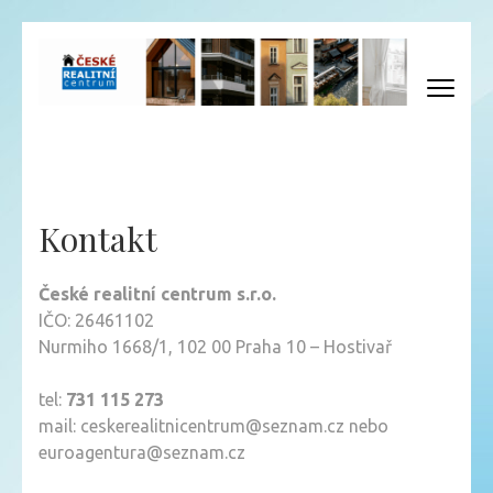
Přeskočit
na
obsah
(Enter)
ČESKÉ REALITNÍ CENTRUM
Vaše tradiční česká realitka
Kontakt
České realitní centrum s.r.o.
IČO:
26461102
Nurmiho 1668/1, 102 00 Praha 10 – Hostivař
tel:
731 115 273
mail: ceskerealitnicentrum@seznam.cz nebo
euroagentura@seznam.cz